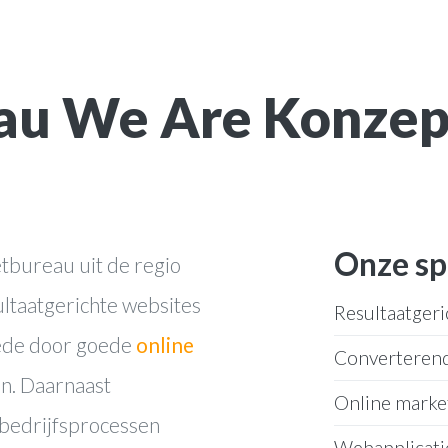
au We Are Konzept
Onze sp
tbureau uit de regio
sultaatgerichte websites
Resultaatgeri
ede door goede
online
Converteren
jn. Daarnaast
Online marke
 bedrijfsprocessen
Webapplicati