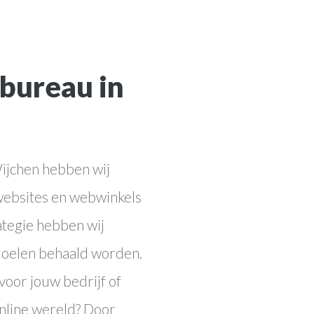
Cases
ting
Blog
tbureau in
es
Contact
Wijchen hebben wij
websites en webwinkels
ategie hebben wij
doelen behaald worden.
voor jouw bedrijf of
nline wereld? Door