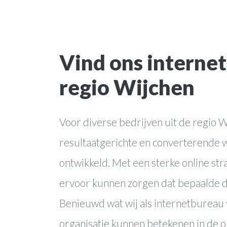
online marke
Vind ons interne
webapplicati
regio Wijchen
Voor diverse bedrijven uit de regio 
resultaatgerichte en converterende 
ontwikkeld. Met een sterke online str
ervoor kunnen zorgen dat bepaalde 
Benieuwd wat wij als internetbureau 
organisatie kunnen betekenen in de o