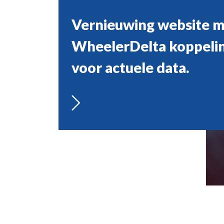
Vernieuwing website 
Nieuwe website met
WheelerDelta koppeli
verbeterde vindbaarhe
voor actuele data.
focus op conversie
websites
webwinkels