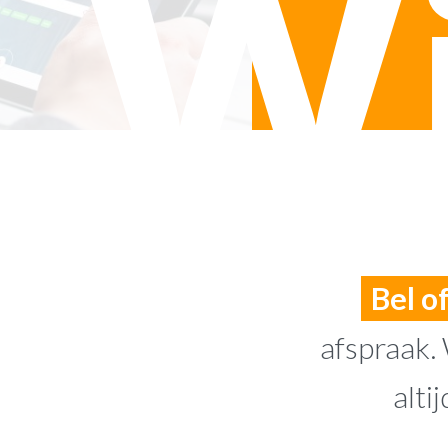
Wi
Bel o
afspraak.
alti