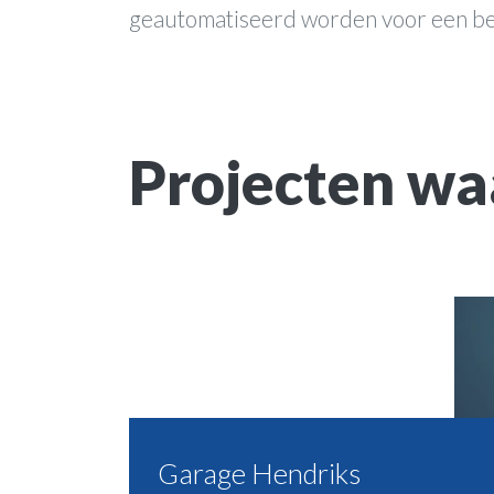
geautomatiseerd worden voor een be
Projecten waa
Garage Hendriks
Farson