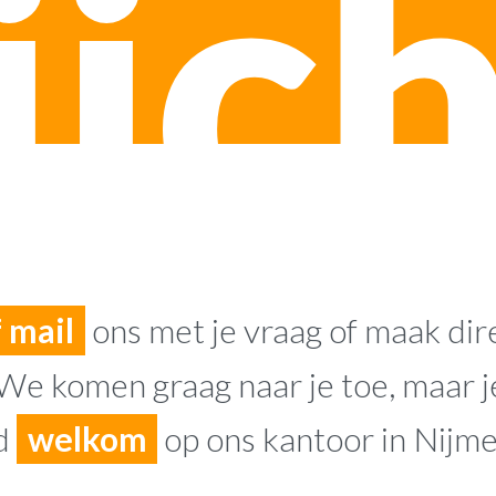
jc
f mail
ons met je vraag of maak dir
 We komen graag naar je toe, maar j
jd
welkom
op ons kantoor in Nijm