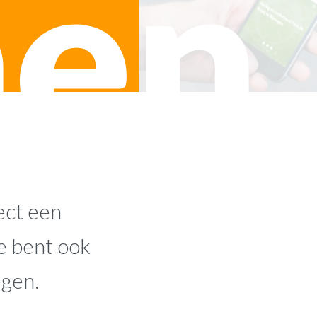
hen
ect een
e bent ook
egen.