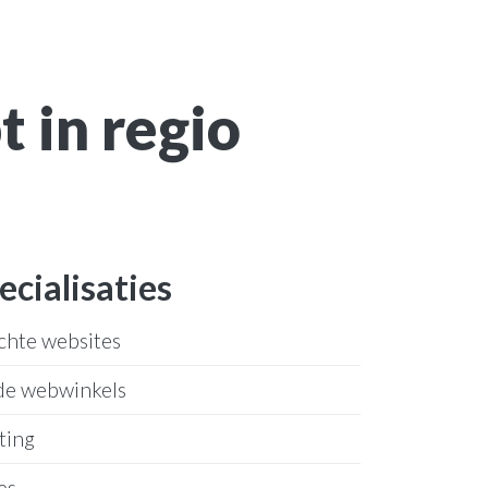
 in regio
ecialisaties
chte websites
de webwinkels
ting
es