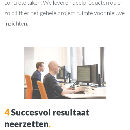
concrete taken. We leveren deelproducten op en
zo blijft er het gehele project ruimte voor nieuwe
inzichten.
websites
webwinkels
online marketing
webapplicaties
Over ons
4
Succesvol resultaat
Werkwijze
neerzetten
.
Cases