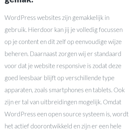
WordPress websites zijn gemakkelijk in
gebruik. Hierdoor kan jij je volledig focussen
websites
op je content en dit zelf op eenvoudige wijze
webwinkels
beheren. Daarnaast zorgen wij er standaard
online marketing
voor dat je website responsive is zodat deze
webapplicaties
goed leesbaar blijft op verschillende type
Over ons
apparaten, zoals smartphones en tablets. Ook
Werkwijze
zijn er tal van uitbreidingen mogelijk. Omdat
Cases
WordPress een open source systeem is, wordt
Blog
het actief doorontwikkeld en zijn er een hele