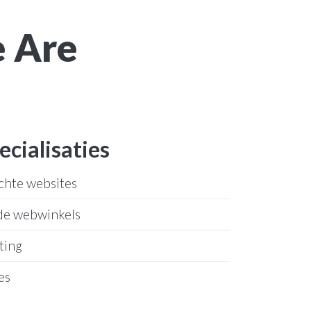
e Are
ecialisaties
chte websites
de webwinkels
ting
es