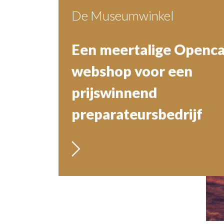
De Museumwinkel
BruistenGroen B.V.
Een meertalige Openca
Verdubbeling van de
webshop voor een
bezoekersaantallen do
prijswinnend
juiste strategie en een
preparateursbedrijf
nieuwe website
websites
webwinkels