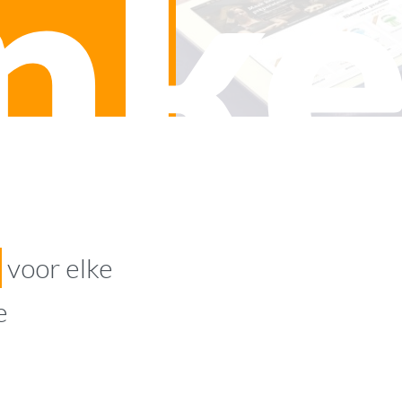
nke
voor elke
e