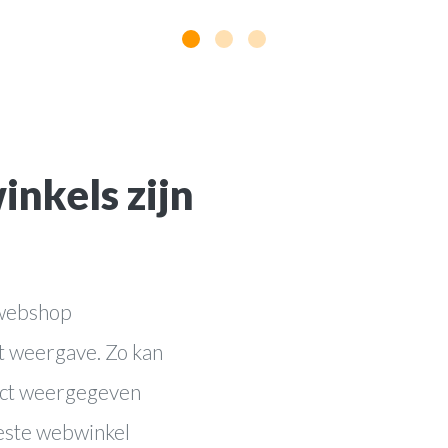
Cases
ting
Blog
es
Contact
nkels zijn
 webshop
t weergave. Zo kan
ect weergegeven
ste webwinkel