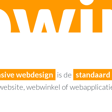
wi
sive webdesign
is de
standaard
website, webwinkel of webapplicati