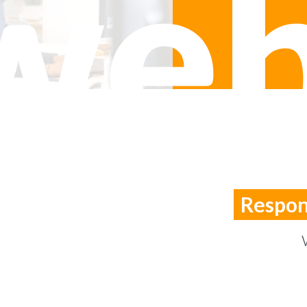
web
Respon