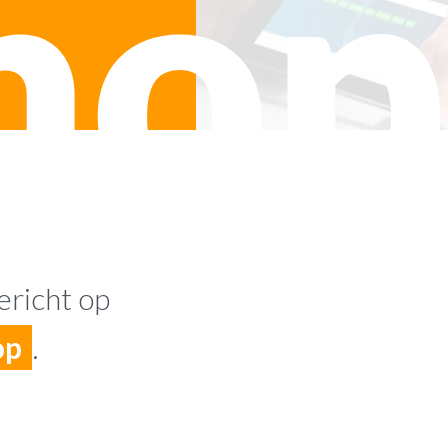
hop
ericht op
op
.