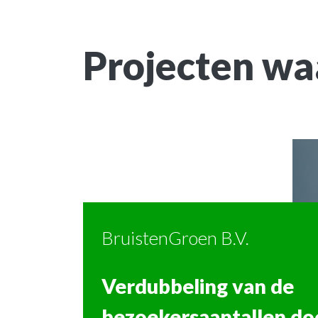
Projecten waa
BruistenGroen B.V.
Qennel
Verdubbeling van de
bezoekersaantallen do
Een online review plat