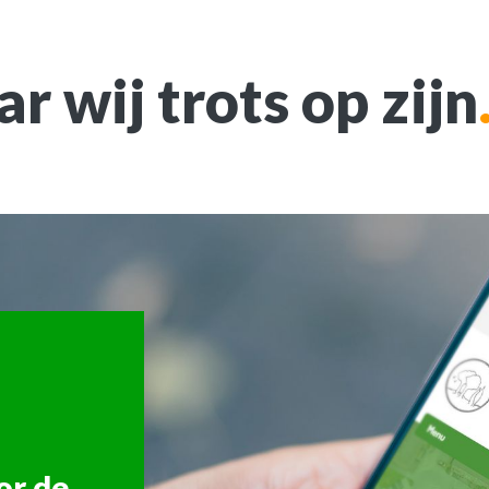
r wij trots op zijn
or de
form