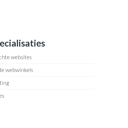
ecialisaties
chte websites
de webwinkels
ting
es