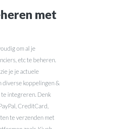
Cases
heren met
ting
Blog
es
Contact
oudig om al je
nciers, etc te beheren.
zie je je actuele
m diverse koppelingen &
 te integreren. Denk
 PayPal, CreditCard,
ten te verzenden met
tformen zoals Kiyoh,