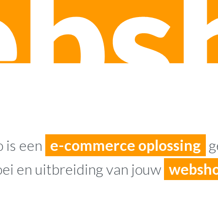
bs
 is een
e-commerce oplossing
g
oei en uitbreiding van jouw
websh