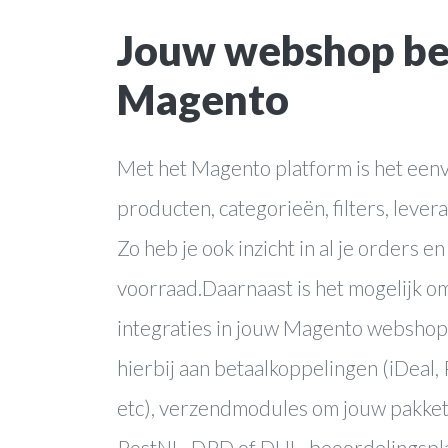
Jouw webshop be
online marke
Magento
webapplicati
Met het Magento platform is het eenv
producten, categorieën, filters, levera
Zo heb je ook inzicht in al je orders en 
voorraad.Daarnaast is het mogelijk o
integraties in jouw Magento webshop
hierbij aan betaalkoppelingen (iDeal,
etc), verzendmodules om jouw pakket
PostNL, DPD of DHL, beoordelingspla