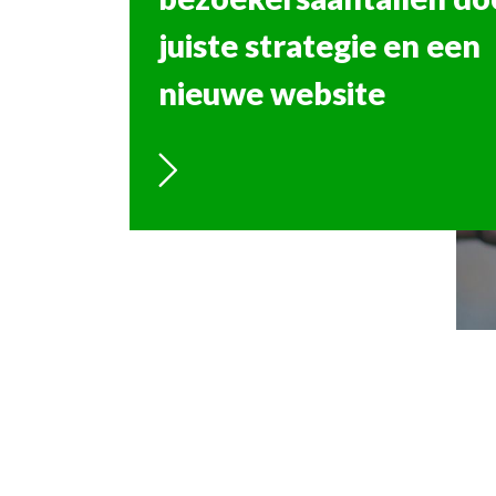
juiste strategie en een
om klantervaringen te
nieuwe website
websites
webwinkels