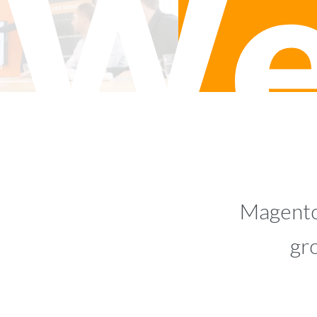
We
Magento
gr