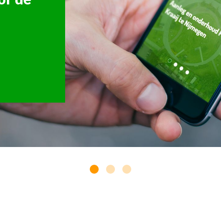
 delen
Over ons
Werkwijze