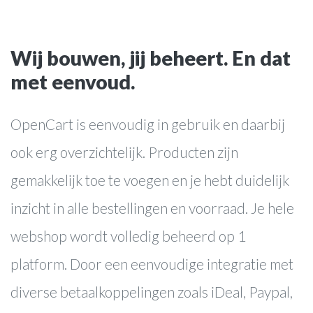
Wij bouwen, jij beheert. En dat
met eenvoud.
websites
OpenCart is eenvoudig in gebruik en daarbij
webwinkels
ook erg overzichtelijk. Producten zijn
online marketing
gemakkelijk toe te voegen en je hebt duidelijk
webapplicaties
inzicht in alle bestellingen en voorraad. Je hele
webshop wordt volledig beheerd op 1
Over ons
platform. Door een eenvoudige integratie met
Werkwijze
diverse betaalkoppelingen zoals iDeal, Paypal,
Cases