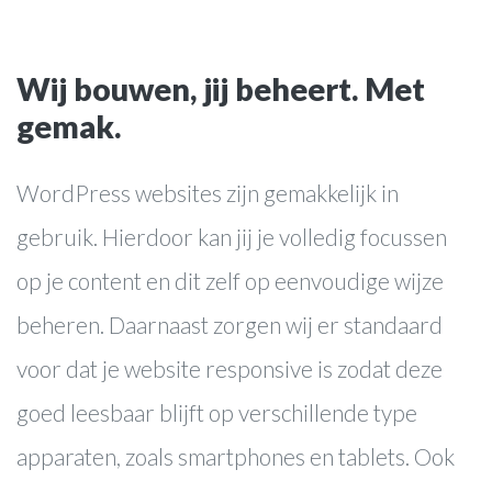
Wij bouwen, jij beheert. Met
gemak.
websites
WordPress websites zijn gemakkelijk in
webwinkels
gebruik. Hierdoor kan jij je volledig focussen
online marketing
op je content en dit zelf op eenvoudige wijze
webapplicaties
beheren. Daarnaast zorgen wij er standaard
voor dat je website responsive is zodat deze
Over ons
goed leesbaar blijft op verschillende type
Werkwijze
apparaten, zoals smartphones en tablets. Ook
Cases